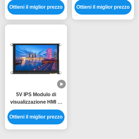
angolo di visione di 60°
Ottieni il miglior prezzo
Ottieni il miglior prezzo
macchina La
e design leggero
combinazione perfetta
di e prestazioni
5V IPS Modulo di
visualizzazione HMI di
grado industriale
Ottieni il miglior prezzo
-30~80.C Temperatura