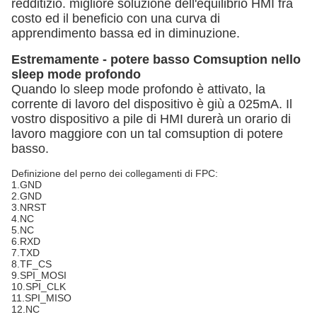
redditizio. migliore soluzione dell'equilibrio HMI fra
costo ed il beneficio con una curva di
apprendimento bassa ed in diminuzione.
Estremamente - potere basso Comsuption nello
sleep mode profondo
Quando lo sleep mode profondo è attivato, la
corrente di lavoro del dispositivo è giù a 025mA. Il
vostro dispositivo a pile di HMI durerà un orario di
lavoro maggiore con un tal comsuption di potere
basso.
Definizione del perno dei collegamenti di FPC:
1.GND
2.GND
3.NRST
4.NC
5.NC
6.RXD
7.TXD
8.TF_CS
9.SPI_MOSI
10.SPI_CLK
11.SPI_MISO
12.NC