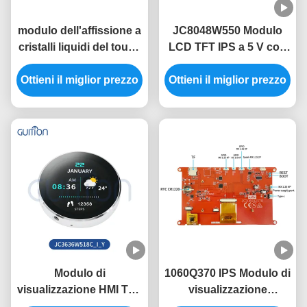
modulo dell'affissione a
JC8048W550 Modulo
cristalli liquidi del touch
LCD TFT IPS a 5 V con
screen del modulo 3,5
consumo di energia
Ottieni il miglior prezzo
di 480x320 HMI senza
Ottieni il miglior prezzo
320mA
immagine libera della
fonte di codice di tocco
Modulo di
1060Q370 IPS Modulo di
visualizzazione HMI TFT
visualizzazione
5V JC3636W518C con
dell'interfaccia uomo-