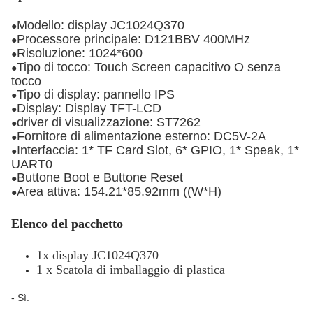
Modello: display JC1024Q370
●
Processore principale: D121BBV 400MHz
●
Risoluzione: 1024*600
●
Tipo di tocco: Touch Screen capacitivo O senza
●
tocco
Tipo di display: pannello IPS
●
Display: Display TFT-LCD
●
driver di visualizzazione: ST7262
●
Fornitore di alimentazione esterno: DC5V-2A
●
Interfaccia: 1* TF Card Slot, 6* GPIO, 1* Speak, 1*
●
UART0
Buttone Boot e Buttone Reset
●
Area attiva: 154.21*85.92mm ((W*H)
●
Elenco del pacchetto
1x display JC1024Q370
1 x Scatola di imballaggio di plastica
- Sì.