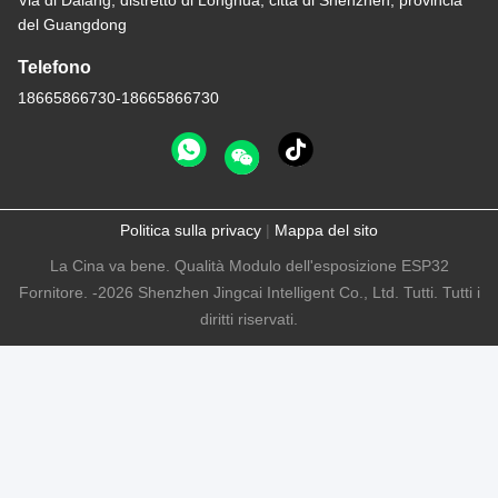
Via di Dalang, distretto di Longhua, città di Shenzhen, provincia
del Guangdong
Telefono
18665866730-18665866730
Politica sulla privacy
|
Mappa del sito
La Cina va bene. Qualità Modulo dell'esposizione ESP32
Fornitore. -2026 Shenzhen Jingcai Intelligent Co., Ltd. Tutti. Tutti i
diritti riservati.