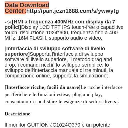
Data Download
Center:
http://pan.jczn1688.com/s/ywwytg
[HMI a frequenza 400MHz con display da 7
- Sì.
pollici]
Display LCD TFT IPS touch-free o capacitive
touch, risoluzione 1024*600, frequenza fino a 400
MHz, 16M FLASH, supporto audio e video,
[Interfaccia di sviluppo software di livello
superiore]
Supporta l'interfaccia di sviluppo
software di livello superiore, il metodo drag and
drop, i comandi ricchi, lo sviluppo semplice, lo
sviluppo dell'interfaccia manuale di tre minuti, la
compilazione online, supporta la simulazione;
[Interfacce ricche, facili da usare]
Le ricche interfacce
periferiche e le funzioni estese, plug and play,
consentono di soddisfare le esigenze di settori diversi.
Descrizione
Il monitor GUITION JC1024Q370 è un potente