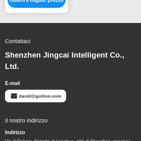
Ottieni il miglior prezzo
-30~80.C Temperatura
Contattaci
Shenzhen Jingcai Intelligent Co.,
Ltd.
E-mail
david@guition.com
Il nostro indirizzo
Indirizzo