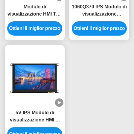
Modulo di
1060Q370 IPS Modulo di
visualizzazione HMI TFT
visualizzazione
5V JC3636W518C con
dell'interfaccia uomo-
angolo di visione di 60°
Ottieni il miglior prezzo
Ottieni il miglior prezzo
macchina La
e design leggero
combinazione perfetta
di e prestazioni
5V IPS Modulo di
visualizzazione HMI di
grado industriale