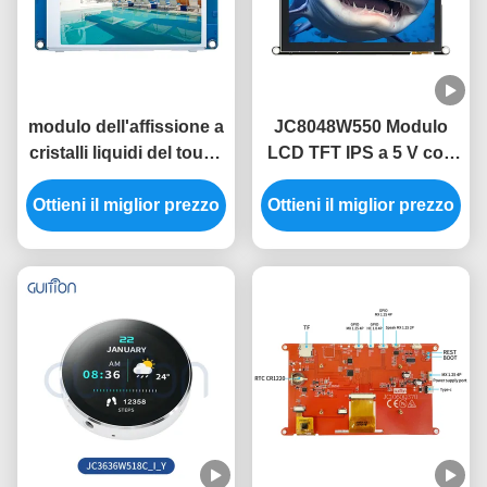
modulo dell'affissione a
JC8048W550 Modulo
cristalli liquidi del touch
LCD TFT IPS a 5 V con
screen del modulo 3,5
consumo di energia
Ottieni il miglior prezzo
di 480x320 HMI senza
Ottieni il miglior prezzo
320mA
immagine libera della
fonte di codice di tocco