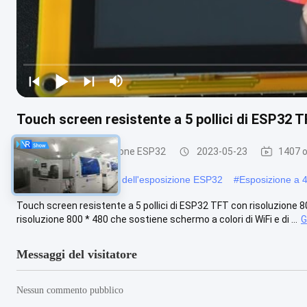
Touch screen resistente a 5 pollici di ESP32 T
Modulo dell'esposizione ESP32
2023-05-23
1407 o
#
Modulo a 4
#
3 pollici dell'esposizione ESP32
#
Esposizione a 
Touch screen resistente a 5 pollici di ESP32 TFT con risoluzione 8
risoluzione 800 * 480 che sostiene schermo a colori di WiFi e di ...
G
Messaggi del visitatore
Nessun commento pubblico