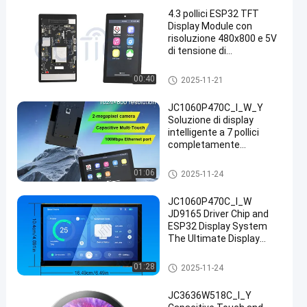
4.3 pollici ESP32 TFT
Display Module con
risoluzione 480x800 e 5V
di tensione di
funzionamento per
immagini di alta qualità
Modulo dell'esposizione ESP3
00:40
2025-11-21
2
JC1060P470C_I_W_Y
Soluzione di display
intelligente a 7 pollici
completamente
funzionale: core ESP32-
P4, touch e fotocamera
Modulo dell'esposizione ESP3
01:06
2025-11-24
integrati, pronti per lo
2
sviluppo immediato
JC1060P470C_I_W
JD9165 Driver Chip and
ESP32 Display System
The Ultimate Display
Solution for Your
Business Needs
Modulo dell'esposizione ESP3
01:28
2025-11-24
industrial grade tft liquid
2
crystal display 7 inch lcd
JC3636W518C_I_Y
screen