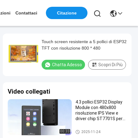
zioni
Contattaci
Citazione
Touch screen resistente a 5 pollici di ESP32
TFT con risoluzione 800 * 480
Chatta Adesso
Scopri Di Più
Video collegati
4.3 pollici ESP32 Display
Module con 480x800
risoluzione IPS View e
driver chip ST7701S per
applicazioni ad alte
prestazioni
Modulo dell'esposizione ESP3
00:33
2025-11-24
2