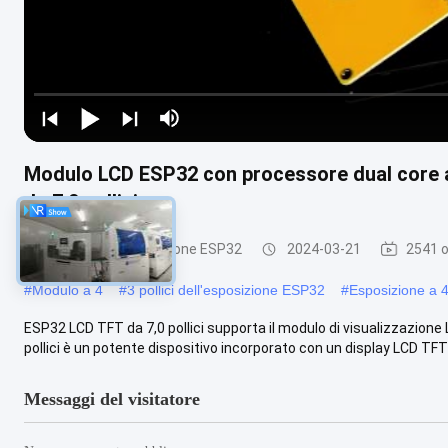
Modulo LCD ESP32 con processore dual core a 3
da 7,0 pollici
Modulo dell'esposizione ESP32
2024-03-21
2541 o
#
Modulo a 4
#
3 pollici dell'esposizione ESP32
#
Esposizione a 
ESP32 LCD TFT da 7,0 pollici supporta il modulo di visualizzazione
pollici è un potente dispositivo incorporato con un display LCD TFT .
Messaggi del visitatore