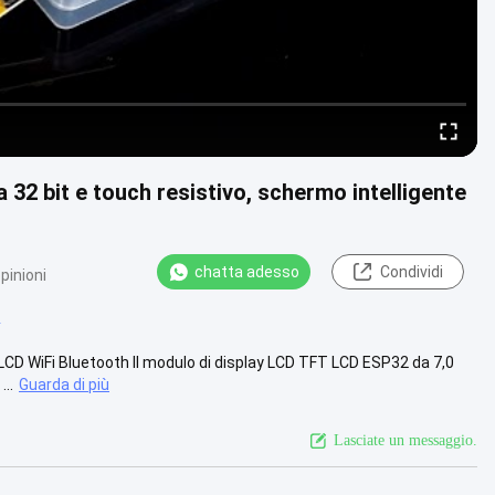
2 bit e touch resistivo, schermo intelligente
chatta adesso
Condividi
pinioni
4
 LCD WiFi Bluetooth Il modulo di display LCD TFT LCD ESP32 da 7,0
..
Guarda di più
Lasciate un messaggio.