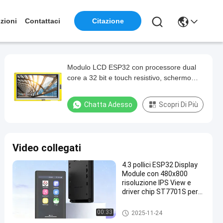
zioni
Contattaci
Citazione
Modulo LCD ESP32 con processore dual
core a 32 bit e touch resistivo, schermo
intelligente da 7,0 pollici
Chatta Adesso
Scopri Di Più
Video collegati
4.3 pollici ESP32 Display
Module con 480x800
risoluzione IPS View e
driver chip ST7701S per
applicazioni ad alte
prestazioni
Modulo dell'esposizione ESP3
00:33
2025-11-24
2