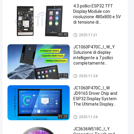
4.3 pollici ESP32 TFT
Display Module con
risoluzione 480x800 e 5V
di tensione di
funzionamento per
immagini di alta qualità
Modulo dell'esposizione ESP3
00:40
2025-11-21
2
JC1060P470C_I_W_Y
Soluzione di display
intelligente a 7 pollici
completamente
funzionale: core ESP32-
P4, touch e fotocamera
Modulo dell'esposizione ESP3
01:06
2025-11-24
integrati, pronti per lo
2
sviluppo immediato
JC1060P470C_I_W
JD9165 Driver Chip and
ESP32 Display System
The Ultimate Display
Solution for Your
Business Needs
Modulo dell'esposizione ESP3
01:28
2025-11-24
industrial grade tft liquid
2
crystal display 7 inch lcd
JC3636W518C_I_Y
screen