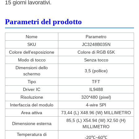
15 giorni lavorativi.
Parametri del prodotto
Nome
Parametro
SKU
JC3248B035N
Colore dell'esposizione
Colore di RGB 65K
Modo di tocco
Senza tocco
Dimensioni dello
3,5 (pollice)
schermo
Tipo
TFT
Driver IC
IL9488
Risoluzione
320*480 (pixel)
Interfaccia del modulo
4-wire SPI
Area attiva
73,44 (L) X48.96 (W) MILLIMETRO
85,5 (L) X54.94 (W) X2.50 (H)
Dimensione esterna
MILLIMETRO
Temperatura di
-20℃~60℃