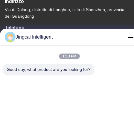
Indirizzo
Via di Dalang, distretto di Longhua, città di Shenzhen, provincia
del Guangdong
Telefono
18665866730-18665866730
Jingcai Intelligent
1:13 PM
Good day, what product are you looking for?
Politica sulla privacy
|
Mappa del sito
La Cina va bene. Qualità Modulo dell'esposizione ESP32
Fornitore. -2026 Shenzhen Jingcai Intelligent Co., Ltd. Tutti. Tutti i
diritti riservati.