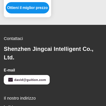
Tft di TFT del touch
screen a 3,5 pollici LCD
Ottieni il miglior prezzo
a 3,5 pollici
dell'affissione a cristalli
liquidi
Contattaci
Shenzhen Jingcai Intelligent Co.,
Ltd.
E-mail
david@guition.com
Il nostro indirizzo