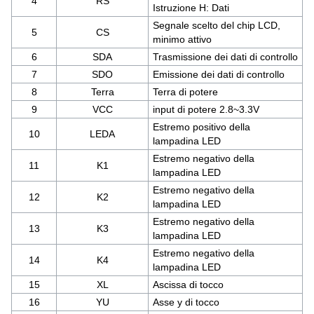
4
RS
Istruzione H: Dati
Segnale scelto del chip LCD,
5
CS
minimo attivo
6
SDA
Trasmissione dei dati di controllo
7
SDO
Emissione dei dati di controllo
8
Terra
Terra di potere
9
VCC
input di potere 2.8~3.3V
Estremo positivo della
10
LEDA
lampadina LED
Estremo negativo della
11
K1
lampadina LED
Estremo negativo della
12
K2
lampadina LED
Estremo negativo della
13
K3
lampadina LED
Estremo negativo della
14
K4
lampadina LED
15
XL
Ascissa di tocco
16
YU
Asse y di tocco