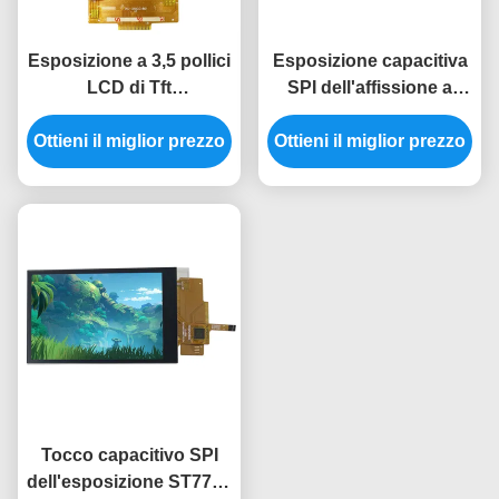
Esposizione a 3,5 pollici
Esposizione capacitiva
LCD di Tft
SPI dell'affissione a
dell'esposizione
cristalli liquidi del touch
dell'affissione a cristalli
Ottieni il miglior prezzo
screen 320*480 3,5 Tft di
Ottieni il miglior prezzo
liquidi dell'esposizione
tocco Ili9488
320x480 Tft di ILI9488
SPI a 3,5 pollici
Tocco capacitivo SPI
dell'esposizione ST7796