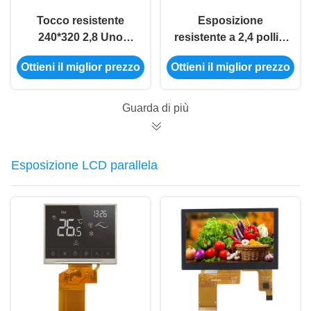
Tocco resistente
Esposizione
240*320 2,8 Uno
resistente a 2,4 pollici
Module di TFT del
8080 dell'incavo MCU
Ottieni il miglior prezzo
Ottieni il miglior prezzo
modulo a 2,8 pollici
2,4 Tft del modulo
dell'esposizione 8080
240*320 40P
8BIT
dell'esposizione di
Guarda di più
TFT di tocco
Esposizione LCD parallela