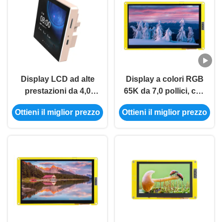
Display LCD ad alte
Display a colori RGB
prestazioni da 4,0
65K da 7,0 pollici, con
pollici con tensione di
modulo di
Ottieni il miglior prezzo
Ottieni il miglior prezzo
funzionamento di 5V
visualizzazione a
per -30C-80C
temperatura
-20°C~70°C