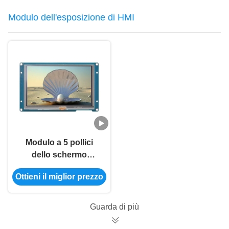
Modulo dell'esposizione di HMI
Modulo a 5 pollici
dello schermo
dell'affissione a
Ottieni il miglior prezzo
cristalli liquidi di
tocco 800x480 di
resistenza del modulo
Guarda di più
dell'esposizione di
RGB 65K HMI