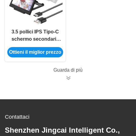
3.5 pollici IPS Tipo-C
schermo secondario
Computer CPU GPU
Ottieni il miglior prezzo
RAM HDD Monitor
USB Display For
Freely AIDA64 mini
Guarda di più
monitor
Contattaci
Shenzhen Jingcai Intelligent Co.,