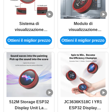
Sistema di
Modulo di
visualizzazione
visualizzazione
ESP32 a tocco
ESP32 a tocco
Ottieni il miglior prezzo
Ottieni il miglior prezzo
capacitivo con
capacitivo con
tecnologia di
risoluzione di 360*360
controllo principale
pixel e controllo
Esp32-s3 esp32
principale Esp32-s3
esp32
512M Storage ESP32
JC3636K518C I YR1
Display Unit La
ESP32 Display