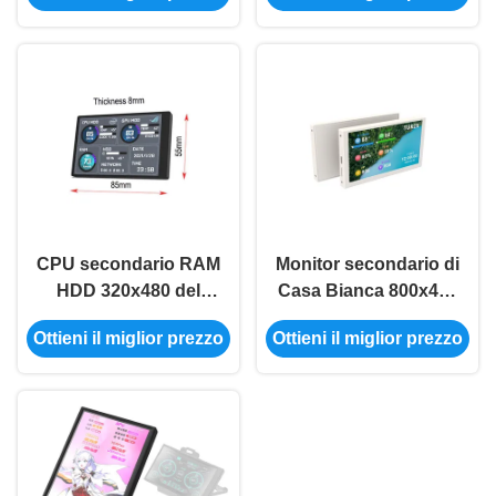
Ps4 il commutatore
monitor del computer
2560x1600
di C per AIDA64
800x480
CPU secondario RAM
Monitor secondario di
HDD 320x480 del
Casa Bianca 800x480
monitor del pc di IPS
Mini Secondary
Ottieni il miglior prezzo
Ottieni il miglior prezzo
del monitor
Monitor For Pc
secondario a 3,5
AIDA64 di USB
pollici di USB