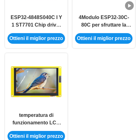
ESP32-4848S040C I Y
4Modulo ESP32-30C-
1 ST7701 Chip driver
80C per sfruttare la
per applicazioni IoT
potenza dell'Internet
Ottieni il miglior prezzo
Ottieni il miglior prezzo
ad alto standard
delle cose
temperatura di
funzionamento LCD
astuta esp32 di colore
Ottieni il miglior prezzo
-20℃~70℃ di RGB