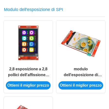
Modulo dell'esposizione di SPI
2,8 esposizione a 2,8
modulo
pollici dell'affissione a
dell'esposizione di
cristalli liquidi del
TFT dell'esposizione
Ottieni il miglior prezzo
Ottieni il miglior prezzo
modulo 240*320
del modulo ILI9341
Ili9341 Spi Tft
Spi dell'esposizione
dell'esposizione di
di 240x320 SPI
SPI del modulo