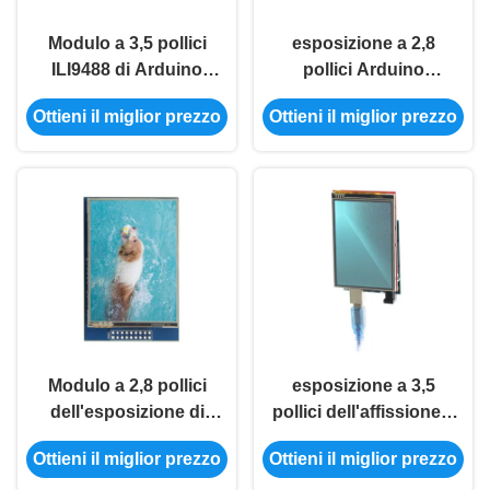
Modulo a 3,5 pollici
esposizione a 2,8
ILI9488 di Arduino
pollici Arduino
Display Module
ILI9341 dell'affissione
Ottieni il miglior prezzo
Ottieni il miglior prezzo
480*320 TFT LCD per
a cristalli liquidi di
il bordo di ONU
320x240 Arduino
MEGA2560
Display Module Tft
Modulo a 2,8 pollici
esposizione a 3,5
dell'esposizione di
pollici dell'affissione a
tocco di Arduino
cristalli liquidi di
Ottieni il miglior prezzo
Ottieni il miglior prezzo
Display Module Tft
480x320 Arduino