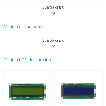
dello schermo a 2,8
Display Module per il
pollici per Arduino
bordo di ONU
Guarda di più
MEGA2560
Modulo del lampone pi
Guarda di più
Modulo LCD del carattere