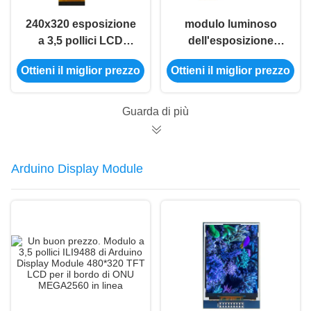
240x320 esposizione
modulo luminoso
a 3,5 pollici LCD
dell'esposizione
parallela di Tft dello
dell'affissione a
Ottieni il miglior prezzo
Ottieni il miglior prezzo
schermo di
cristalli liquidi dello
visualizzazione
schermo attivabile al
dell'esposizione
tatto ST7262 350
Guarda di più
320x240 Tft
capacitivi TFT di
4.3inch 800x480 IPS
Arduino Display Module