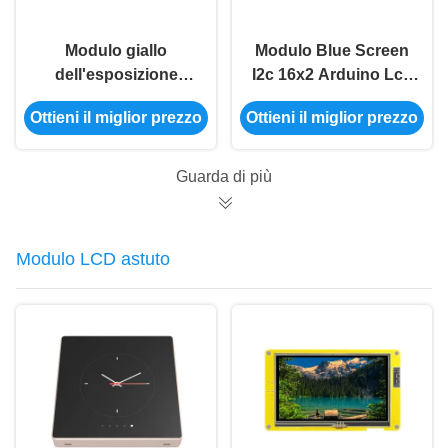
Modulo giallo
Modulo Blue Screen
dell'esposizione
I2c 16x2 Arduino Lcd
dell'affissione a
Display Module
Ottieni il miglior prezzo
Ottieni il miglior prezzo
cristalli liquidi dello
dell'affissione a
schermo 16x2
cristalli liquidi del
dell'affissione a
modulo 5V 16x2 di
Guarda di più
cristalli liquidi del
LCD del carattere
carattere LCD 16x2
LCD1602
del modulo 1602 del
Modulo LCD astuto
carattere della
PANNOCCHIA