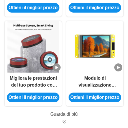
soluzione definitiva
Module con schermo
Ottieni il miglior prezzo
Ottieni il miglior prezzo
per i display a
da 1,85 pollici e
risoluzione di 360*360
tensione di
pixel
funzionamento 5V
Migliora le prestazioni
Modulo di
del tuo prodotto con
visualizzazione
ESP32 Display
ESP32 da 3,2 pollici
Ottieni il miglior prezzo
Ottieni il miglior prezzo
Module Operating
per applicazioni
Voltage 5V e 1.85Inch
industriali
Screen
Guarda di più