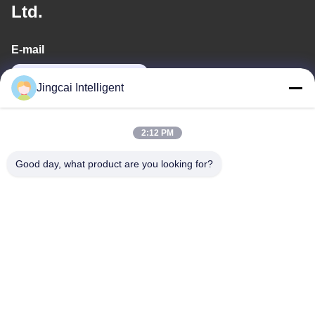
Ltd.
E-mail
david@guition.com
Jingcai Intelligent
Il nostro indirizzo
2:12 PM
Indirizzo
Good day, what product are you looking for?
Via di Dalang, distretto di Longhua, città di Shenzhen, provincia
del Guangdong
Telefono
18665866730-18665866730