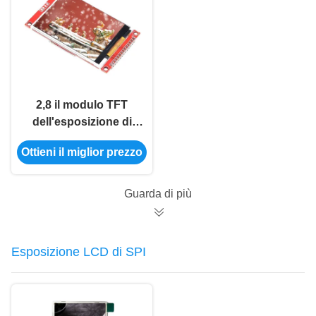
dell'affissione a
cristalli liquidi
2,8 il modulo TFT
dell'esposizione di
SPI del modulo di Spi
Ottieni il miglior prezzo
Tft visualizza
l'affissione a cristalli
liquidi a 2,8 pollici
Guarda di più
Ili9341 di 240x320 Spi
Tft
Esposizione LCD di SPI