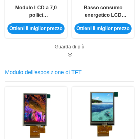
Modulo LCD a 7,0
Basso consumo
pollici
energetico LCD
dell'esposizione con
260mA di risoluzione
Ottieni il miglior prezzo
Ottieni il miglior prezzo
una luminosità di 800
del modulo 480*272
pidocchi e la
(pixel)
temperatura di
dell'esposizione 4,3
Guarda di più
stoccaggio di
pollici
-30℃~80℃
Modulo dell'esposizione di TFT