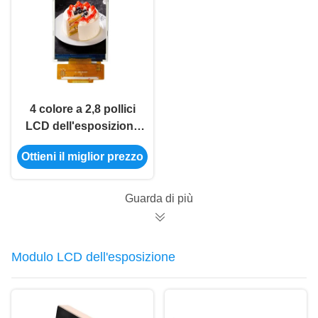
4 colore a 2,8 pollici
LCD dell'esposizione
ILI9341V 65K
Ottieni il miglior prezzo
dell'affissione a
cristalli liquidi
dell'esposizione
Guarda di più
240x320 di SPI del
cavo
Modulo LCD dell'esposizione